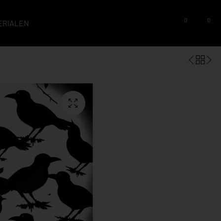
0
0
ERIALEN