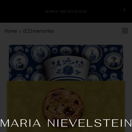
0
Home
(C2) memories