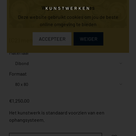
Wij gebruiken cookies
KUNSTWERKEN
Deze website gebruikt cookies om jou de beste
online omgeving te bieden
ACCEPTEER
WEIGER
(C2) memories
Materiaal
Formaat
€1.250,00
Het kunstwerk is standaard voorzien van een
ophangsysteem.